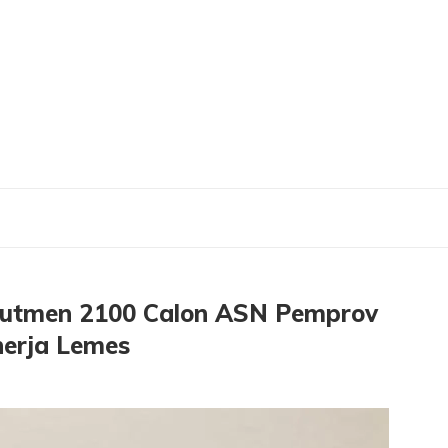
Rekrutmen 2100 Calon ASN Pemprov Jatim Bikin Birokrasi Gemuk Kinerja Lemes
krutmen 2100 Calon ASN Pemprov
inerja Lemes