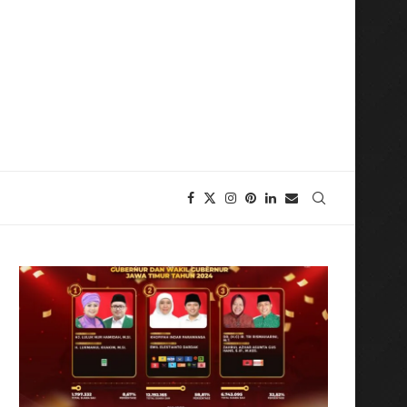
tri Perkapalan, Kuatkan Sinergi dan Kolaborasi Strategis mulai