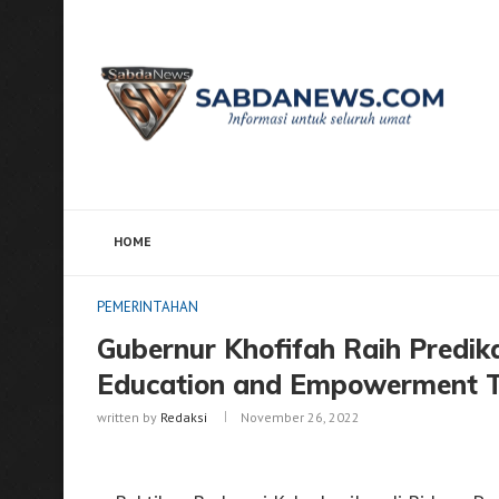
HOME
Home
PEMERINTAHAN
Gubernur Khofifah Raih Pr
PEMERINTAHAN
Gubernur Khofifah Raih Predika
Education and Empowerment 
written by
Redaksi
November 26, 2022