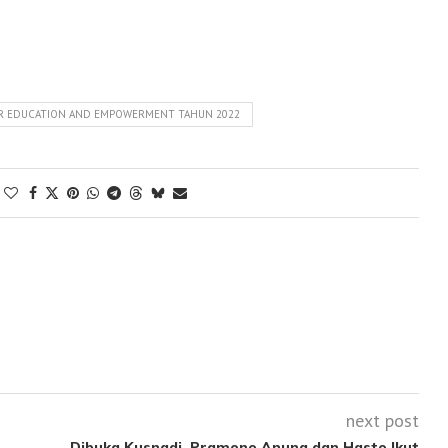
OR EDUCATION AND EMPOWERMENT TAHUN 2022
next post
Dibuka Kusnadi, Pramono Anung dan Hasto Ikut