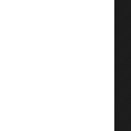
Hadiri Giri Pancasuar Awards
Sekdaprov Adhy Karyono