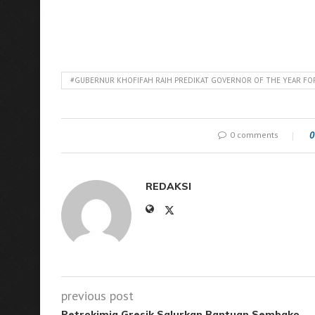
#GUBERNUR KHOFIFAH RAIH PREDIKAT GOVERNOR OF THE YEAR F
0 comments
0
REDAKSI
previous post
Petrokimia Gresik Salurkan Bantuan Sembako