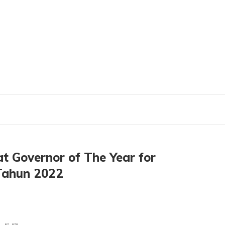
edikat Governor of The Year for Education and Empowerment Tahun 2022
t Governor of The Year for
Tahun 2022