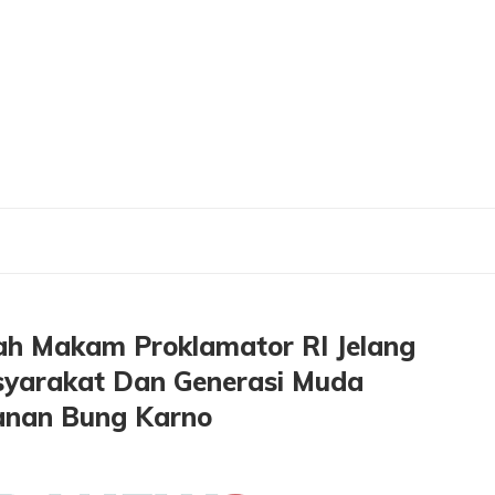
iarah Makam Proklamator RI Jelang Hari Jadi ke-80 Jatim, Ajak Masyarakat Dan
rah Makam Proklamator RI Jelang
asyarakat Dan Generasi Muda
wanan Bung Karno