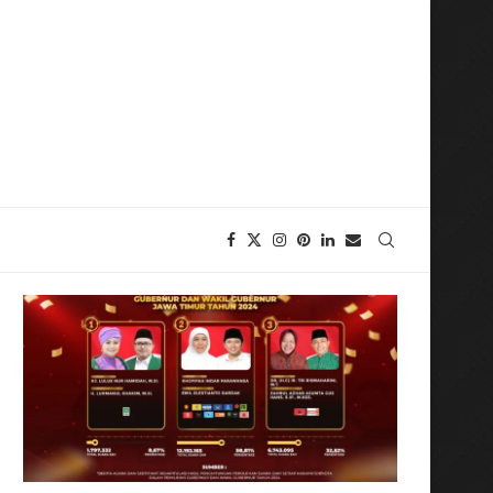
 Generasi Muda Aktualisasikan Nilai Kepahlawanan Bung Karno