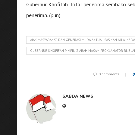
Gubernur Khofifah. Total penerima sembako se
penerima. (pun)
AJAK MASYARAKAT DAN GENERASI MUDA AKTUALISASIKAN NILAI KE
GUBERNUR KHOFIFAH PIMPIN ZIARAH MAKAM PROKLAMATOR RI JELANG
0 comments
0
SABDA NEWS