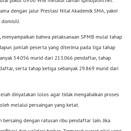
mulai pukul 09.00 WIB melalui laman spmbjatim.net.
ma dengan jalur Prestasi Nilai Akademik SMA, yakni
 domisili.
sa, menyampaikan bahwa pelaksanaan SPMB mulai tahap
Adapun jumlah peserta yang diterima pada tiga tahap
nyak 54.056 murid dari 213.066 pendaftar, tahap
aftar, serta tahap ketiga sebanyak 29.869 murid dari
elah dinyatakan lolos agar tidak mengabaikan proses
oleh melalui persaingan yang ketat.
n bersaing dengan ratusan ribu pendaftar lain. Jika
rifikasi dan validasi berkas. Termasuk syarat nilai yang