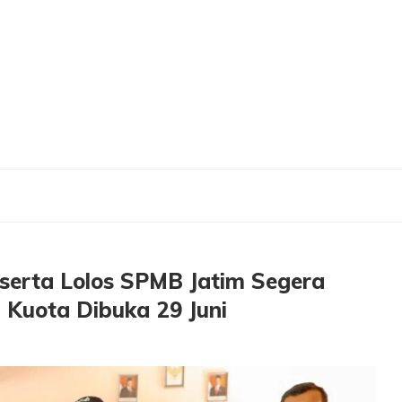
 Peserta Lolos SPMB Jatim Segera Daftar Ulang, Jalur Pemenuhan Kuota Dibuka 
eserta Lolos SPMB Jatim Segera
 Kuota Dibuka 29 Juni