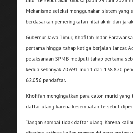
Jalur tersebut akan dibuka pada 29 Juni 2026 
Mekanisme seleksi menggunakan sistem yang sa
berdasarkan pemeringkatan nilai akhir dan jarak
Gubernur Jawa Timur, Khofifah Indar Parawan
pertama hingga tahap ketiga berjalan lancar. 
pelaksanaan SPMB meliputi tahap pertama seba
kedua sebanyak 70.691 murid dari 138.820 pend
62.056 pendaftar.
Khofifah mengingatkan para calon murid yang t
daftar ulang karena kesempatan tersebut diper
“Jangan sampai tidak daftar ulang. Karena kalia
diterima artinya kalian memenuhi persyaratan ve