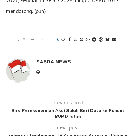
2027, Perubahan APBD 2026, hingga APBD 2027
mendatang. (pun)
0 comments
0
SABDA NEWS
previous post
Biro Perekonomian Akui Salah Beri Data ke Pansus
BUMD Jatim
next post
Gubernur Lemhannas TB Ace Hasan Apresiasi Capaian