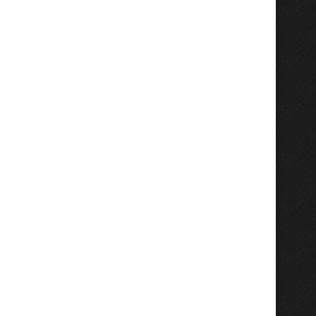
Menko AHY Didampingi Gubernur
Dari Bibit hingga Pema
Jatim dan Bupati Gresik...
“Mepe Kambing Bare
Satukan...
Agustus 2, 2026
Agustus 2, 2026