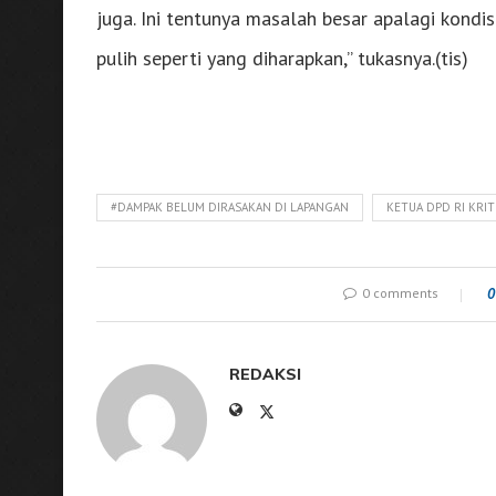
juga. Ini tentunya masalah besar apalagi kond
pulih seperti yang diharapkan,” tukasnya.(tis)
#DAMPAK BELUM DIRASAKAN DI LAPANGAN
KETUA DPD RI KRI
0 comments
0
REDAKSI