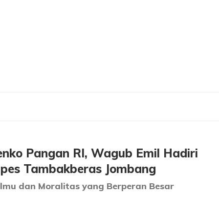
ngan RI, Wagub Emil Hadiri Puncak Peringatan 2 Abad Ponpes Tambakberas Jo
nko Pangan RI, Wagub Emil Hadiri
npes Tambakberas Jombang
lmu dan Moralitas yang Berperan Besar