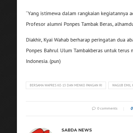
“Yang istimewa dalam rangkaian kegiatannya a
Profesor alumni Ponpes Tambak Beras, alhamduli
Diakhir, Kyai Wahab berharap peringatan dua ab
Ponpes Bahrul Ulum Tambakberas untuk terus m
Indonesia. (pun)
BERSAMA WAPRES KE-13 DAN MENKO PANGAN RI
WAGUB EMIL 
0 comments
0
SABDA NEWS