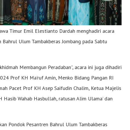
awa Timur Emil Elestianto Dardah menghadiri acara
n Bahrul Ulum Tambakberas Jombang pada Sabtu
hidmah Membangun Peradaban”, acara ini juga dihadiri
2024 Prof KH Ma’ruf Amin, Menko Bidang Pangan RI
ah Pacet Prof KH Asep Saifudin Chalim, Ketua Majelis
 Hasib Wahab Hasbullah, ratusan Alim Ulama’ dan
kan Pondok Pesantren Bahrul Ulum Tambakberas