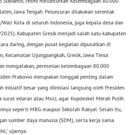
 Subianto, resmi meluncurkan Kelembagaan 80.000
laten, Jawa Tengah. Peluncuran dilakukan serentak
/Wali Kota di seluruh Indonesia, juga kepala desa dan
7/2025). Kabupaten Gresik menjadi salah satu kabupaten
ara daring, dengan pusat kegiatan dipusatkan di
, Kecamatan Ujungpangkah, Gresik, Jawa Timur.
curan mengatakan, peresmian kelembagaan 80.000
esiden Prabowo merupakan tonggak penting dalam
inisiatif besar yang diinisiasi langsung oleh Presiden
ada surat edaran atau MoU, agar Kopdeskel Merah Putih
innya seperti MBG maupun Sekolah Rakyat. Selain itu,
gan sumber daya manusia (SDM), serta kerja sama
i,” ujarnya.