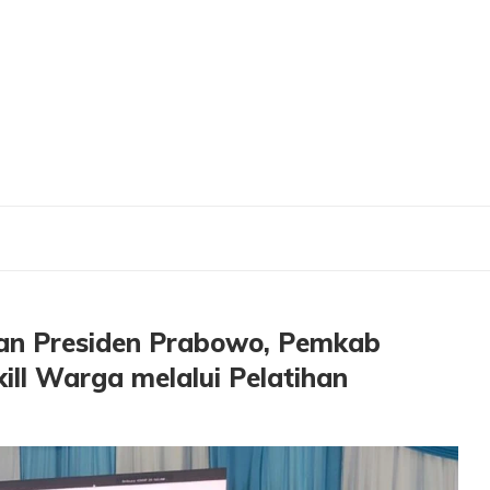
mikan Presiden Prabowo, Pemkab Gresik : Dukung Peningkatan Skill Warga melal
an Presiden Prabowo, Pemkab
ill Warga melalui Pelatihan