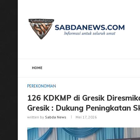
HOME
Home
PEREKONOMIAN
126 KDKMP di Gresik Dires
PEREKONOMIAN
126 KDKMP di Gresik Diresmik
Gresik : Dukung Peningkatan Sk
written by
Sabda News
Mei 17, 2026