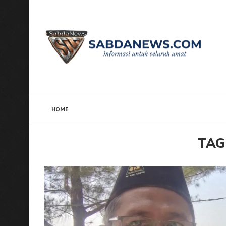
HOME
Home
Tags
Posts tagged with "Santri"
TAG