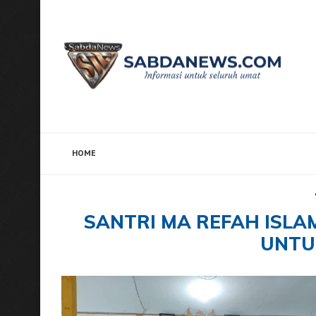
HOME
Home
Tags
Posts tagged with "Santri MA Refah I
SANTRI MA REFAH ISLA
UNTU