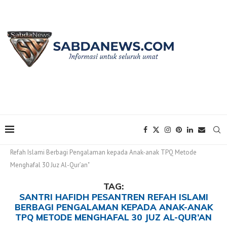
Home
Tags
Posts tagged with "Santri Hafidh Pesantren
Refah Islami Berbagi Pengalaman kepada Anak-anak TPQ Metode
Menghafal 30 Juz Al-Qur’an"
TAG:
SANTRI HAFIDH PESANTREN REFAH ISLAMI
BERBAGI PENGALAMAN KEPADA ANAK-ANAK
TPQ METODE MENGHAFAL 30 JUZ AL-QUR’AN