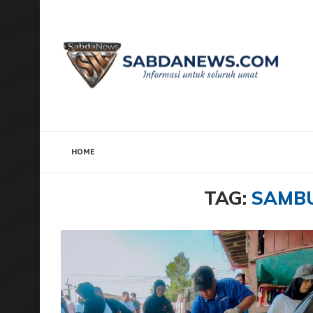
HOME
Home
Tags
Posts tagged with "Sambut HUT ke-80 
TAG:
SAMBU