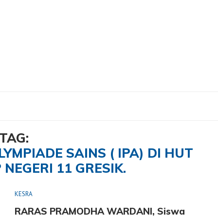
ba Olympiade Sains ( IPA) Di HUT KE-44 UPT SMP Negeri 11 Gresik."
TAG:
YMPIADE SAINS ( IPA) DI HUT
 NEGERI 11 GRESIK.
KESRA
RARAS PRAMODHA WARDANI, Siswa