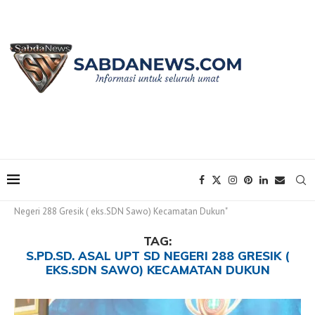
Home
Tags
Posts tagged with "S.Pd.SD. Asal UPT SD
Negeri 288 Gresik ( eks.SDN Sawo) Kecamatan Dukun"
TAG:
S.PD.SD. ASAL UPT SD NEGERI 288 GRESIK (
EKS.SDN SAWO) KECAMATAN DUKUN