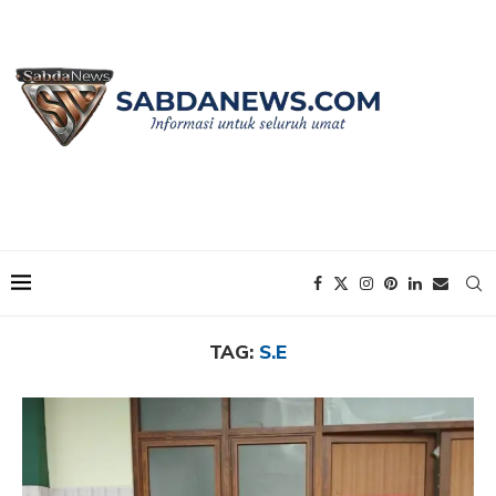
Home
Tags
Posts tagged with "S.E"
TAG:
S.E