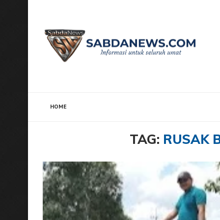
HOME
Home
Tags
Posts tagged with "Rusak Bertahun-T
TAG:
RUSAK 