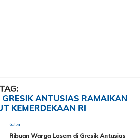
em di Gresik Antusias Ramaikan Jalan Sehat HUT Kemerdekaan RI"
TAG:
 GRESIK ANTUSIAS RAMAIKAN
UT KEMERDEKAAN RI
Galeri
Ribuan Warga Lasem di Gresik Antusias