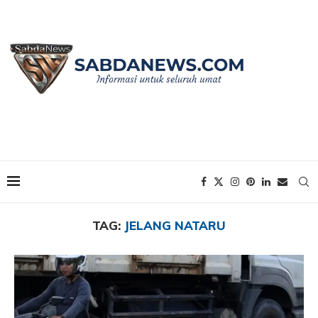
Home
Tags
Posts tagged with "Jelang Nataru"
TAG:
JELANG NATARU