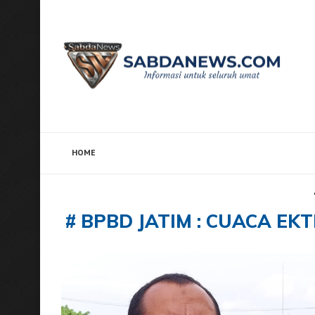
HOME
Home
Tags
Posts tagged with "# BPBD Jatim : C
# BPBD JATIM : CUACA E