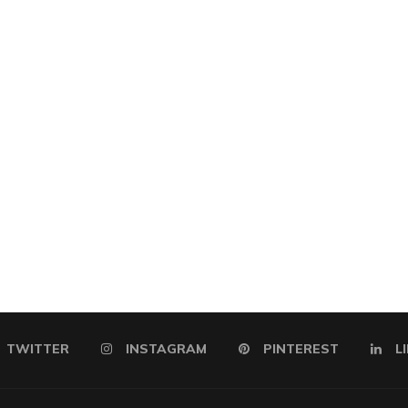
TWITTER
INSTAGRAM
PINTEREST
L