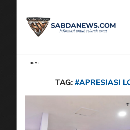
HOME
Home
Tags
Posts tagged with "#Apresiasi Longue 
TAG:
#APRESIASI L